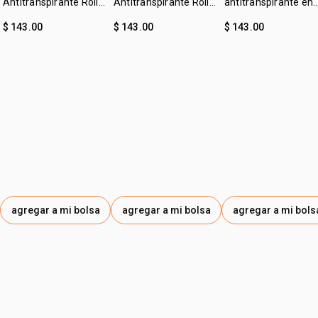
Antitranspirante Roll-
Antitranspirante Roll-
antitranspirante en
on Tododia Piel
on Tododia Hierba
crema leche de
$ 143.00
$ 143.00
$ 143.00
Uniforme
Limón y Menta
algodón Tododia
agregar a mi bolsa
agregar a mi bolsa
agregar a mi bols