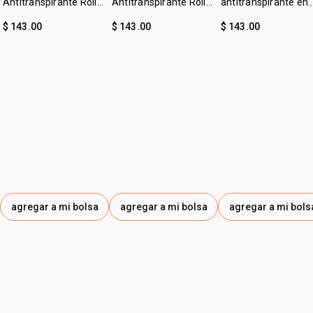
Antitranspirante Roll-
Antitranspirante Roll-
antitranspirante en
on Tododia Piel
on Tododia Hierba
crema leche de
$ 143.00
$ 143.00
$ 143.00
Uniforme
Limón y Menta
algodón Tododia
agregar a mi bolsa
agregar a mi bolsa
agregar a mi bols