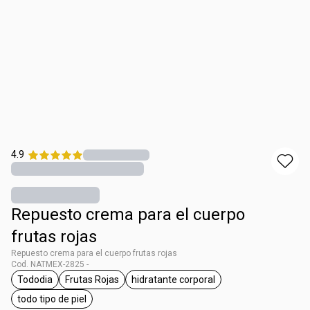
4.9
Repuesto crema para el cuerpo
frutas rojas
Repuesto crema para el cuerpo frutas rojas
Cod. NATMEX-2825 -
Tododia
Frutas Rojas
hidratante corporal
etiqueta Tododia
etiqueta Frutas Rojas
etiqueta hidratante corporal
todo tipo de piel
etiqueta todo tipo de piel