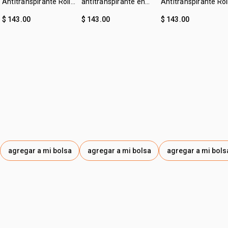
Antitranspirante Roll-
antitranspirante en
Antitranspirante Rol
on Tododia Piel
crema leche de
on Tododia Hierba
$ 143.00
$ 143.00
$ 143.00
Uniforme
algodón Tododia
Limón y Menta
agregar a mi bolsa
agregar a mi bolsa
agregar a mi bols