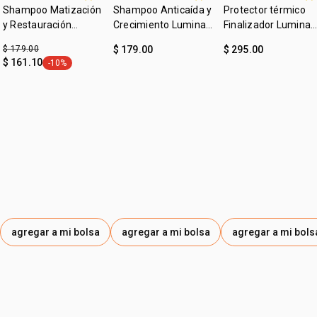
Esqualano Vegetal
Shampoo Matización
Shampoo Anticaída y
Protector térmico
• producto vegano
y Restauración
Crecimiento Lumina
Finalizador Lumina
Lumina 300ml
300ml
150ml
$ 179.00
$ 179.00
$ 295.00
$ 161.10
-10%
etiqueta -10%
agregar a mi bolsa
agregar a mi bolsa
agregar a mi bols