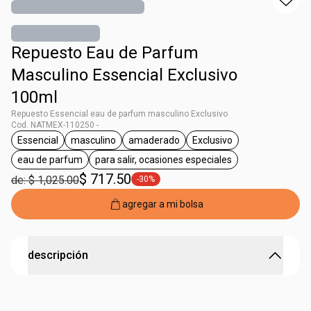
Repuesto Eau de Parfum
Masculino Essencial Exclusivo
100ml
Repuesto Essencial eau de parfum masculino Exclusivo
Cod. NATMEX-110250 -
Essencial
masculino
amaderado
Exclusivo
etiqueta Essencial
etiqueta masculino
etiqueta amaderado
etiqueta Exclusivo
eau de parfum
para salir, ocasiones especiales
etiqueta eau de parfum
etiqueta para salir, ocasiones esp
$ 717.50
de: $ 1,025.00
-30%
etiqueta -30%
agregar a mi bolsa
descripción
Amaderado intenso copaíba patchouli cardamomo 100 ml