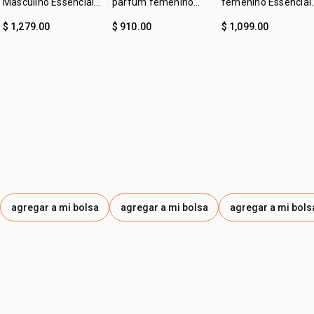
Masculino Essencial
parfum femenino
femenino Essencial
• subfamilia: dulce
Oud 100ml
Essencial oud 50ml
Ato 50 ml
• empaque sostenible
$ 1,279.00
$ 910.00
$ 1,099.00
agregar a mi bolsa
agregar a mi bolsa
agregar a mi bols