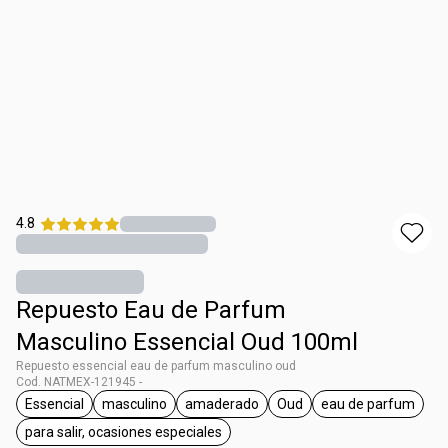
4.8
Repuesto Eau de Parfum
Masculino Essencial Oud 100ml
Repuesto essencial eau de parfum masculino oud
Cod. NATMEX-121945 -
Essencial
masculino
amaderado
Oud
eau de parfum
etiqueta Essencial
etiqueta masculino
etiqueta amaderado
etiqueta Oud
etiqueta ea
para salir, ocasiones especiales
etiqueta para salir, ocasiones especiales