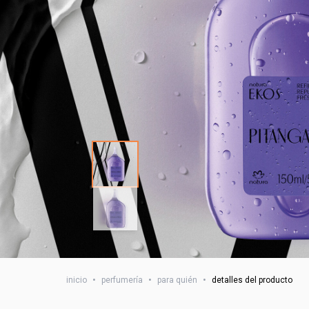
inicio
•
perfumería
•
para quién
•
detalles del producto