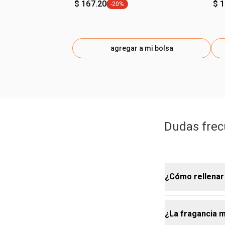
$ 167.20
$ 
-20%
etiqueta -20%
agregar a mi bolsa
Dudas frec
¿Cómo rellenar
¿La fragancia m
Rellenar tu e