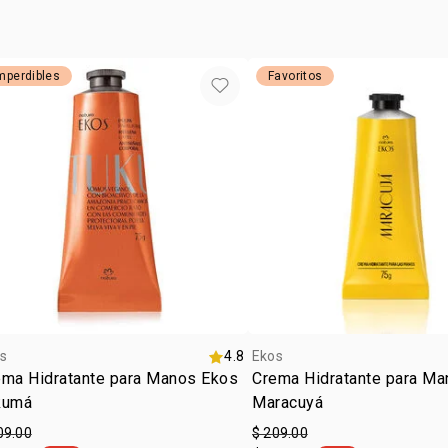
mperdibles
Favoritos
s
4.8
Ekos
ema Hidratante para Manos Ekos
Crema Hidratante para M
kumá
Maracuyá
09.00
$ 209.00