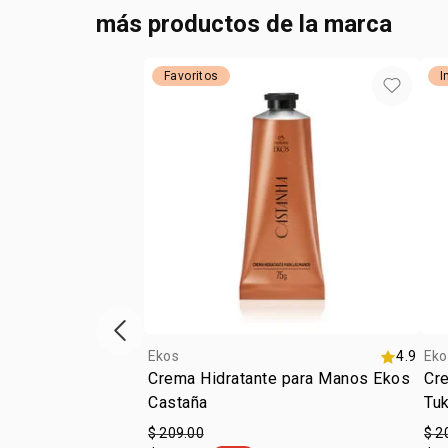
más productos de la marca
Favoritos
I
ítem anterior
Ekos
4.9
Eko
Crema Hidratante para Manos Ekos
Cr
Castaña
Tu
$ 209.00
$ 2