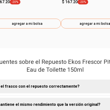
167.20
$ 167.20
-20%
-20%
etiqueta -20%
etiqueta -20%
agregar a mi bolsa
agregar a mi bols
uentes sobre el Repuesto Ekos Frescor Pi
Eau de Toilette 150ml
 el frasco con el repuesto correctamente?
antiene el mismo rendimiento que la versión original?
nvase Natura Ekos Pitanga Negra es muy sencillo: