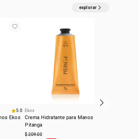
explorar
Ekos
próximo item
5.0
Ekos
5.0
Ekos
anos Ekos
Crema Hidratante para Manos Ekos
Tónico Noct
Pitanga
Ekos Patau
$ 209.00
$ 295.00