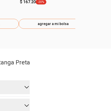
$ 167.20
$ 265.50
-20%
-10
etiqueta -20%
eti
a
agregar a mi bolsa
ag
tanga Preta