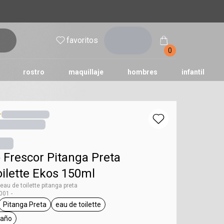
inicia
favoritos
sesión
0
rostro
maquillaje
hombres
infantil
 Frescor Pitanga Preta
ilette Ekos 150ml
au de toilette pitanga preta
01 -
Pitanga Preta
eau de toilette
os
eta floral
etiqueta Pitanga Preta
etiqueta eau de toilette
baño
eta día a día, pós baño