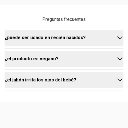
Preguntas frecuentes
¿puede ser usado en recién nacidos?
¿el producto es vegano?
Sí, la fórmula es 100 % segura y puede ser utilizada
desde el primer día de vida del bebé.
¿el jabón irrita los ojos del bebé?
sí, este producto tiene una fórmula vegana,
elaborada con ingredientes de origen natural.
no, el producto fue desarrollado para no irritar los
ojos del bebé durante el baño.