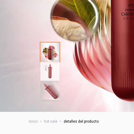
inicio
•
hot sale
•
detalles del producto