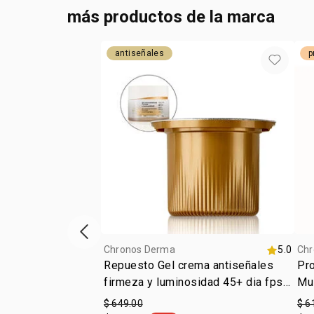
más productos de la marca
antiseñales
p
ítem anterior
Chronos Derma
5.0
Chr
Repuesto Gel crema antiseñales​
Pro
firmeza y luminosidad 45+ dia fps
Mul
30
$ 649.00
$ 6