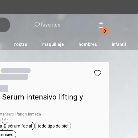
inicia
favoritos
sesión
0
rostro
maquillaje
hombres
infantil
Serum intensivo lifting y
ensivo lifting y firmeza
19 -
a
sérum facial
todo tipo de piel
ta Chronos Derma
etiqueta sérum facial
etiqueta todo tipo de piel
tensivo
queta tratamiento intensivo