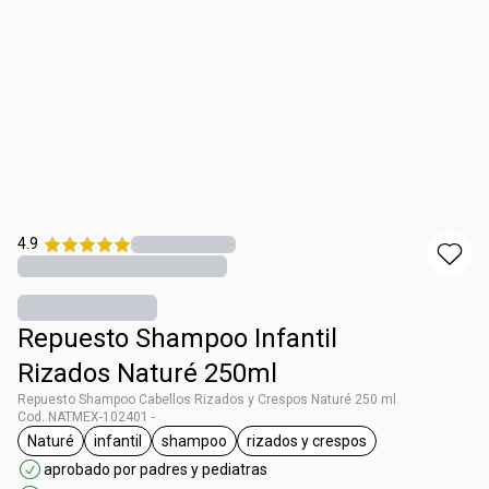
4.9
Repuesto Shampoo Infantil
Rizados Naturé 250ml
Repuesto Shampoo Cabellos Rizados y Crespos Naturé 250 ml
Cod. NATMEX-102401 -
Naturé
infantil
shampoo
rizados y crespos
etiqueta Naturé
etiqueta infantil
etiqueta shampoo
etiqueta rizados y crespos
aprobado por padres y pediatras