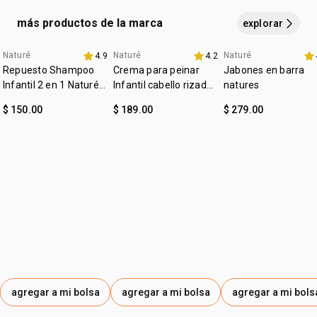
ALQUILA C10-30, HIDROXIACETOFENONA, HIDRÓXIDO DE
más productos de la marca
explorar
SÓDIO, POLIQUATÉRNIO-10, TETRAESTEARATO DE PEG-
150 PENTAERITRITILA, ÁCIDO CÍTRICO, GLICONATO DE
Naturé
Naturé
Naturé
4.9
4.2
Favoritos
SÓDIO, HEXIL CINAMAL, GLICERÍDEOS
Repuesto Shampoo
Crema para peinar
Jabones en barra
CAPRÍLICO/CÁPRICO PEG-6, LIMONENO, LINALOL,
Infantil 2 en 1 Naturé
Infantil cabello rizado
natures
250ml
CARBONATO DE SÓDIO, CLORETO DE SÓDIO.
y crespo Naturé
$ 150.00
$ 189.00
$ 279.00
agregar a mi bolsa
agregar a mi bolsa
agregar a mi bols