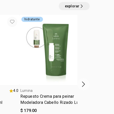
e
explorar
atamiento: definición e hidratación
obtenidos con el uso de la línea completa
hidratante
anticaída
próximo item
4.0
Lumina
5.0
Lumina
Repuesto Crema para peinar
Acondiciona
ml
Modeladora Cabello Rizado Lumina
Crecimiento
$ 179.00
$ 179.00