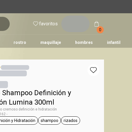
inicia
favoritos
sesión
0
rostro
maquillaje
hombres
infantil
 Shampoo Definición y
ión Lumina 300ml
 cremoso definición e hidratación
62 -
nición y Hidratación
shampoo
rizados
umina
etiqueta Definición y Hidratación
etiqueta shampoo
etiqueta rizados