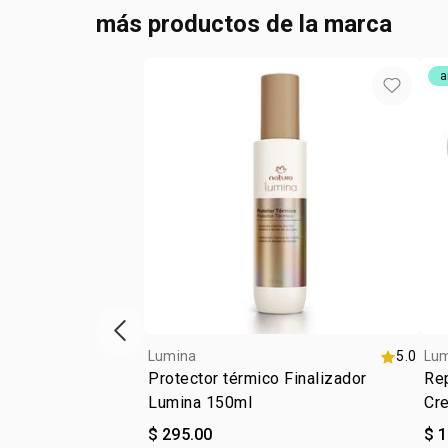
más productos de la marca
a
ítem anterior
Lumina
5.0
Lu
Protector térmico Finalizador
Re
Lumina 150ml
Cr
$ 295.00
$ 