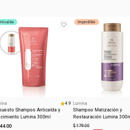
• cruelty fre
• tipo de tr
*resultados 
nticaída
Imperdible
mina
4.9
Lumina
puesto Shampoo Anticaída y
Shampoo Matización y
ecimiento Lumina 300ml
Restauración Lumina 300
144.00
$ 179.00