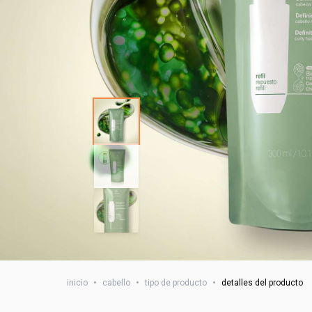
inicio
•
cabello
•
tipo de producto
•
detalles del producto