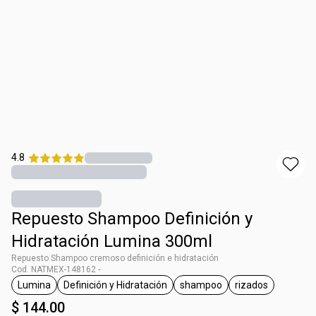
4.8
Repuesto Shampoo Definición y
Hidratación Lumina 300ml
Repuesto Shampoo cremoso definición e hidratación
Cod. NATMEX-148162 -
Lumina
Definición y Hidratación
shampoo
rizados
etiqueta Lumina
etiqueta Definición y Hidratación
etiqueta shampoo
etiqueta rizad
$ 144.00