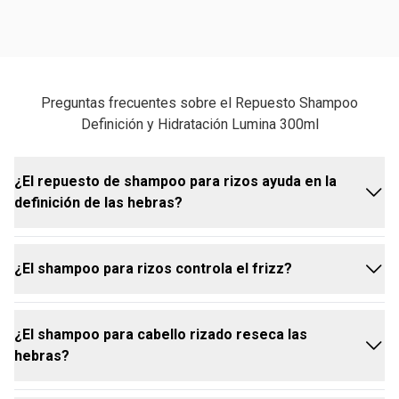
Preguntas frecuentes sobre el Repuesto Shampoo
Definición y Hidratación Lumina 300ml
¿El repuesto de shampoo para rizos ayuda en la
definición de las hebras?
¿El shampoo para rizos controla el frizz?
Sí. El shampoo para definición de rizos Lumina es el
primer paso del ritual de definición, preparando el
cabello para recibir mejor los productos de
¿El shampoo para cabello rizado reseca las
estilizado. Su limpieza equilibrada elimina
Sí, posee un efecto anti-nudos que actúa
hebras?
impurezas sin interferir en el patrón natural de los
directamente en el control de las hebras rebeldes y
rizos, creando la base ideal para un resultado más
el enredo. Con el cabello más organizado y sin