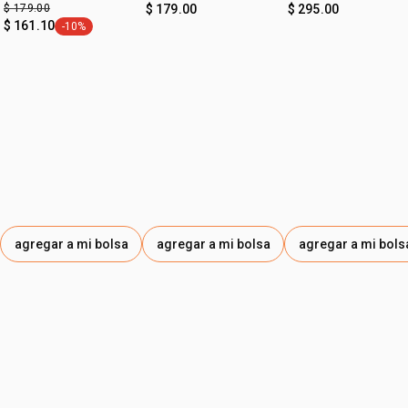
• cruelty free
$ 179.00
$ 179.00
$ 295.00
• tipo de tratamiento: definición e hidratación
$ 161.10
-10%
etiqueta -10%
*resultados obtenidos con el uso de la línea completa
agregar a mi bolsa
agregar a mi bolsa
agregar a mi bols