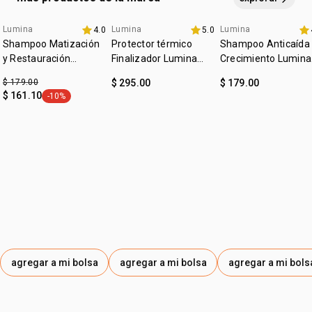
futuros*
• producto vegano
Lumina
Lumina
Lumina
4.0
5.0
Imperdible
anticaída
• tipo de cabello: todo tipo de cabello
Shampoo Matización
Protector térmico
Shampoo Anticaída 
• cruelty free
y Restauración
Finalizador Lumina
Crecimiento Lumina
• tipo de tratamiento: reconstrucción de daños extremos
Lumina 300ml
150ml
300ml
*resultados obtenidos con el uso de la línea completa
$ 179.00
$ 295.00
$ 179.00
$ 161.10
-10%
etiqueta -10%
agregar a mi bolsa
agregar a mi bolsa
agregar a mi bols