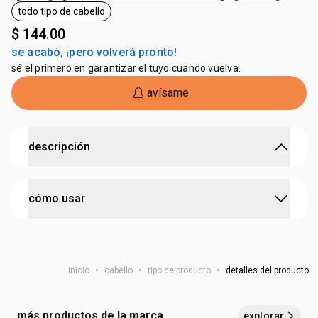
todo tipo de cabello
etiqueta todo tipo de cabello
$ 144.00
se acabó, ¡pero volverá pronto!
sé el primero en garantizar el tuyo cuando vuelva.
avísame
descripción
tecnología avanzada para daños extremos
cómo usar
• limpieza y reparación
• reequilibrio de la fibra capilar
• cabello más fuerte y resistente desde la primera
aplica sobre el cabello mojado, masajea suavemente y
aplicación
luego enjuaga para obtener los mejores resultados
• nueva fragancia y nuevo envase
• fórmula con BioProteína Triple Acción + Activo
inicio
•
cabello
•
tipo de producto
•
detalles del producto
Reconstrucción
• promueve la reconstrucción de hasta el 89% de los daños
extremos y la prevención de hasta 2.9 veces los daños
más productos de la marca
explorar