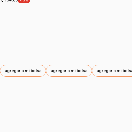
$ 194.65
-15%
etiqueta -15%
agregar a mi bolsa
agregar a mi bolsa
agregar a mi bols