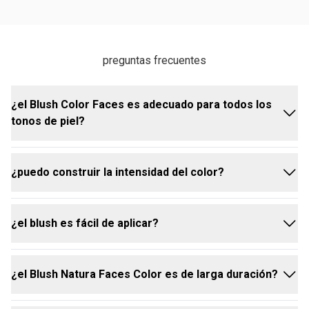
preguntas frecuentes
¿el Blush Color Faces es adecuado para todos los
tonos de piel?
¿puedo construir la intensidad del color?
sí, el Blush Color Faces está disponible en varios
tonos, como el Bronce, que se adaptan a diferentes
tipos de piel.
¿el blush es fácil de aplicar?
sí, la fórmula permite construir la intensidad del
color aplicando capas adicionales para un efecto
más marcado.
¿el Blush Natura Faces Color es de larga duración?
sí, el Blush Color Faces tiene una fórmula ligera que
facilita su aplicación y difuminado, garantizando un