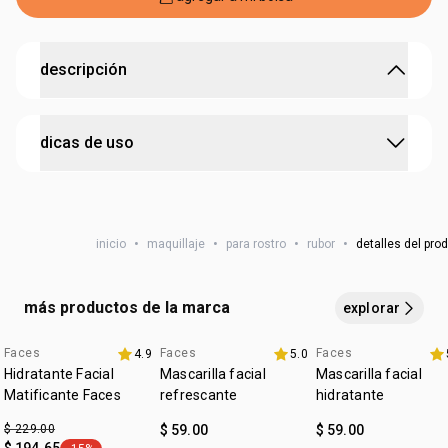
descripción
realza el tono de la piel con acabado natural
dicas de uso
• para experimentar con el maquillaje sin miedo a
equivocarte
• textura suave que deja la piel con un aspecto más
aplica una pequeña cantidad en las mejillas hasta obtener
saludable
el efecto deseado
• ideal para llevar siempre contigo
• reaplica tantas veces como quieras
inicio
•
maquillaje
•
para rostro
•
rubor
•
detalles del pro
• diferentes acabados
• piel más aterciopelada
• control en la construcción del color
más productos de la marca
explorar
• dermatológicamente probado
• edad recomendada: a partir de 18 años
Faces
Faces
Faces
4.9
5.0
2x1ROSTRO
2x1ROSTRO
2x1ROSTRO
• libre de crueldad animal
Hidratante Facial
Mascarilla facial
Mascarilla facial
Matificante Faces
refrescante
hidratante
$ 229.00
$ 59.00
$ 59.00