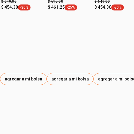
$ 649.00
$ 615.00
$ 649.00
fps 30
70+​ dia fps 30
$ 454.30
$ 461.25
$ 454.30
-30%
-25%
-30%
etiqueta -30%
etiqueta -25%
etiqueta -3
agregar a mi bolsa
agregar a mi bolsa
agregar a mi bols