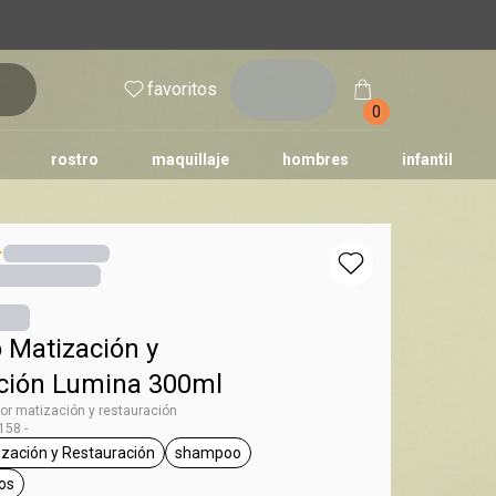
inicia
favoritos
sesión
0
rostro
maquillaje
hombres
infantil
Matización y
ción Lumina 300ml
r matización y restauración
58 -
zación y Restauración
shampoo
umina
etiqueta Matización y Restauración
etiqueta shampoo
os
ta rubios y canosos