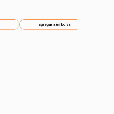
a
agregar a mi bolsa
ag