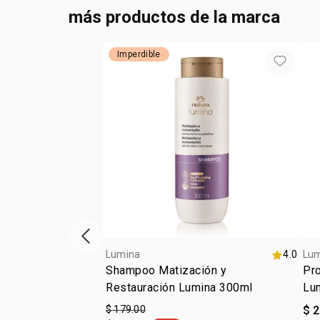
más productos de la marca
Imperdible
ítem anterior
Lumina
4.0
Lu
Shampoo Matización y
Pro
Restauración Lumina 300ml
Lu
$ 179.00
$ 