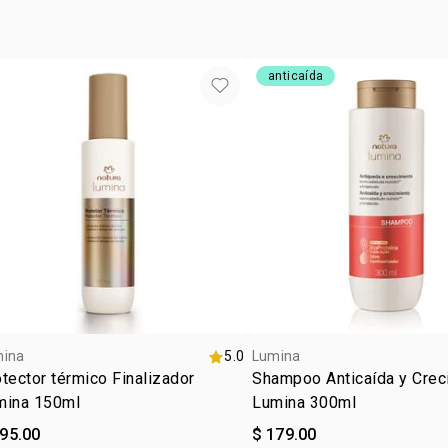
más consist
de Lumina p
anticaída
mina
5.0
Lumina
tector térmico Finalizador
Shampoo Anticaída y Crec
mina 150ml
Lumina 300ml
295.00
$ 179.00