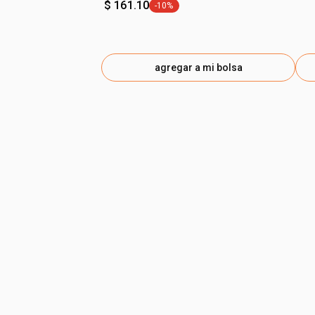
$ 161.10
-10%
etiqueta -10%
agregar a mi bolsa