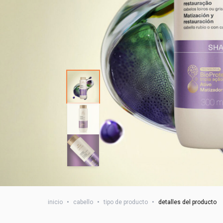
inicio
•
cabello
•
tipo de producto
•
detalles del producto