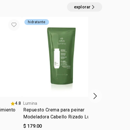
entes, se recomienda el uso de la línea completa
explorar
ara Cabellos Rubio y Canosos.
hidratante
anticaída
próximo item
4.8
Lumina
5.0
Lumina
imiento
Repuesto Crema para peinar
Acondiciona
Modeladora Cabello Rizado Lumina
Crecimiento
$ 179.00
$ 179.00