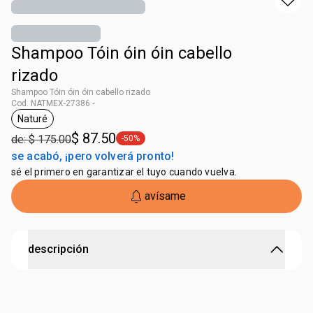
Shampoo Tóin óin óin cabello
rizado
Shampoo Tóin óin óin cabello rizado
Cod. NATMEX-27386 -
Naturé
etiqueta Naturé
$ 87.50
de: $ 175.00
-50%
etiqueta -50%
se acabó, ¡pero volverá pronto!
sé el primero en garantizar el tuyo cuando vuelva.
avísame
descripción
Para cabello rizado Un shampoo que limpia todo el cabello
con suavidad Este producto tiene repuesto disponible