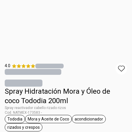
4.0
Spray Hidratación Mora y Óleo de
coco Tododia 200ml
Spray reactivador cabello rizado rizos
Cod. NATMEX-173583 -
Tododia
Mora y Aceite de Coco
acondicionador
etiqueta Tododia
etiqueta Mora y Aceite de Coco
etiqueta acondicionado
rizados y crespos
etiqueta rizados y crespos