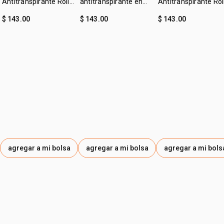
Antitranspirante Roll-
antitranspirante en
Antitranspirante Rol
on Tododia Piel
crema leche de
on Tododia Mango
$ 143.00
$ 143.00
$ 143.00
Uniforme
algodón Tododia
Rosa y Agua de Coc
agregar a mi bolsa
agregar a mi bolsa
agregar a mi bols