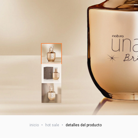
inicio
•
hot sale
•
detalles del producto