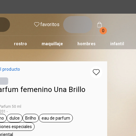
inicia
favoritos
sesión
0
rostro
maquillaje
hombres
infantil
l producto
arfum femenino Una Brillo
 Parfum 50 ml
01 -
no
dulce
Brilho
eau de parfum
iqueta femenino
etiqueta dulce
etiqueta Brilho
etiqueta eau de parfum
asiones especiales
etiqueta para salir, ocasiones especiales
oriental