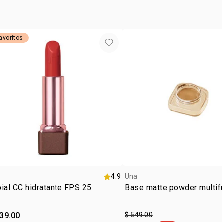
ESSENCIAL
PRIPRIOCA,
avoritos
a
4.9
Una
ial CC hidratante FPS 25
Base matte powder multif
339.00
$ 549.00