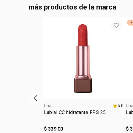
más productos de la marca
F
ítem anterior
Una
5.0
Un
Labial CC hidratante FPS 25
Lab
$ 339.00
$ 