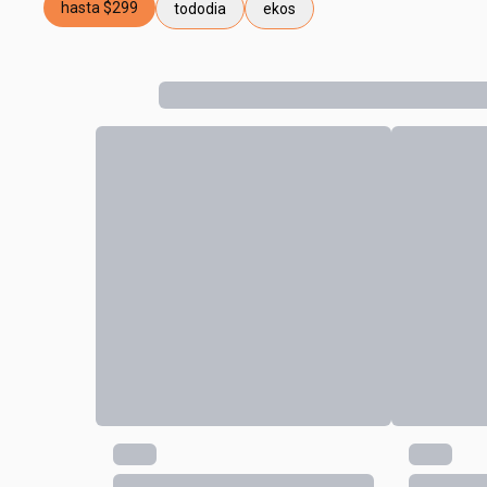
hasta $299
tododia
ekos
etiqueta hasta $299
etiqueta tododia
etiqueta ekos