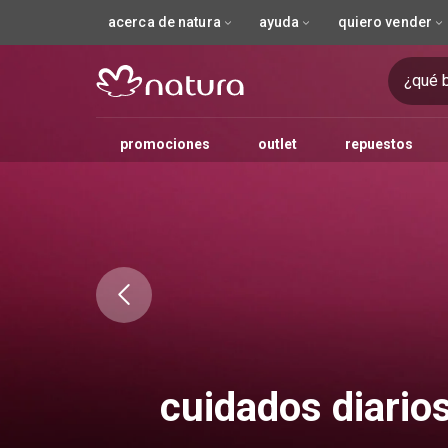
acerca de natura
ayuda
quiero vender
promociones
outlet
repuestos
primera compra
para todos
para quién
jabón
tipo de cabello
tipo de piel
para rostro
barba
cuidados diarios
kaiak
ekos
cuidados diarios
chronos Derma
tipo de perfume
exfoliante
tipo de producto
tipo de producto
para ojos
kits Exclusivos
cabello infantil
aceite corporal
cabello
lumina
ocasión de uso
necesidades
tratamientos
tododia
para labi
hidrat
una
e
para ellos
unisex
jabón en barra
lisos
mixta
primer facial
jabón infantil
jabón
body splash
desmaquillante
shampoo
sombra
shampoo y acondicionador
shampoo y acondicion
día
flacidez facial
reconstrucción
labial
para el
para ellas
femenina
jabón líquido
ondulado
oleosa
base
hidratante infantil
desodorante
colonia
jabón facial
acondicionador
delineador
noche
reducir arrugas
matización
para m
masculina
rizados
seca
corrector
toallita húmeda
hidratante corporal
eau de toilette
exfoliante facial
tratamiento
máscara de pestañas
ocasiones especiale
antimanchas
anticaída y cr
infantil
crespo
todos los tipos
rubor
aceite para masajes
eau de parfum
agua micelar
finalizador
para cejas
hidratación
protección del 
iluminador
sérum facial
piel opaca
antioleosidad
polvo compacto
mascarilla facial
contorno de oj
nutrición
bruma fijadora
hidratante facial
anticaspa
crema antiseñales
cuidados diario
protector solar