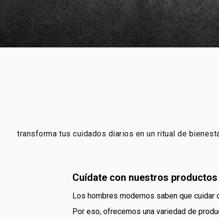
transforma tus cuidados diarios en un ritual de bienes
cuídate con nuestros productos
los hombres modernos saben que cuidar de
por eso, ofrecemos una variedad de productos Natura que atienden a todos los estilos y tipos de piel. explora nuestro portafolio de cuidado personal