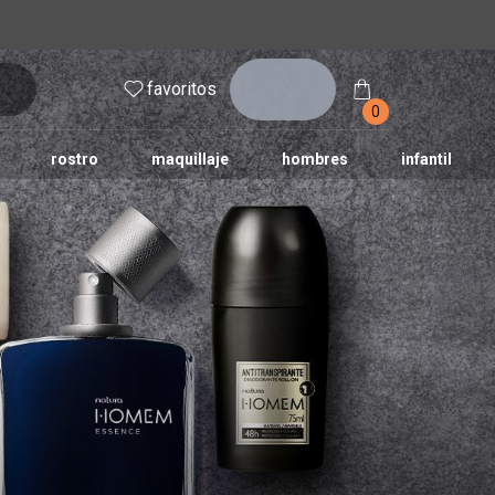
inicia
favoritos
sesión
0
rostro
maquillaje
hombres
infantil