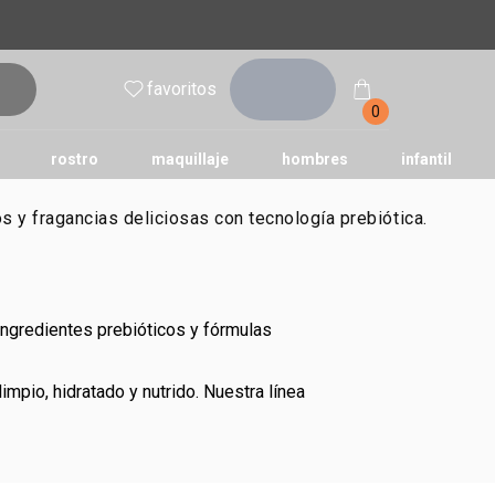
inicia
favoritos
sesión
0
rostro
maquillaje
hombres
infantil
 y fragancias deliciosas con tecnología prebiótica.
n ingredientes prebióticos y fórmulas