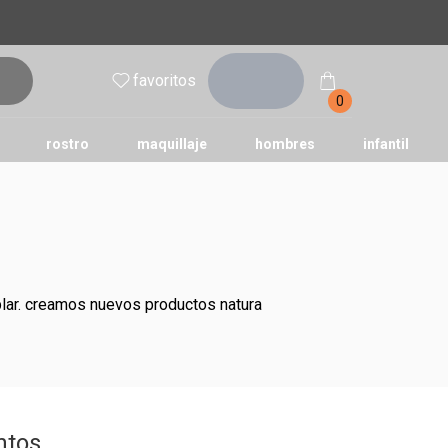
inicia
favoritos
sesión
0
rostro
maquillaje
hombres
infantil
ntos