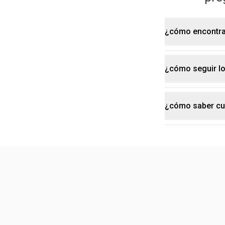
¿cómo encontrar
¿cómo seguir l
¡es súper fácil estar al tanto de los natura lanzamientos! solo tienes que visitar nuestro
sitio web y s
además, tamb
¿cómo saber cuá
además de las opciones anteriores, puedes registrarte en nuestro newsletter. así
recibes en e
además de
maquillaje
. a
espectacular,