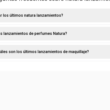
 los últimos natura lanzamientos?
os lanzamientos de perfumes Natura?
eleccionar la página "lanzamientos", que está dedicada a nuevos
ién puedes seguirnos en las redes sociales. solo busca @natur
les son los últimos lanzamientos de maquillaje?
xclusiva las novedades y promociones
 la página "lanzamientos", también puedes estar atento a la sec
llí puedes encontrar todos los nuevos productos natura que te ayu
 desde los más clásicos hasta los más recientes