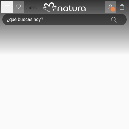
inicio
•
naturainflu
!