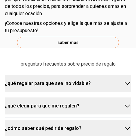
de todos los precios, para sorprender a quienes amas en
cualquier ocasión.
¡conoce nuestras opciones y elige la que más se ajuste a
tu presupuesto!
saber más
preguntas frecuentes sobre precio de regalo
¿qué regalar para que sea inolvidable?
¿qué elegir para que me regalen?
para que un regalo sea inolvidable, tiene que tocar
el corazón de la persona que lo recibe. piensa en
quién lo va a recibir, sus gustos, pasiones y qué lo
¿cómo saber qué pedir de regalo?
si alguien te pregunta qué quieres que te regalen,
haría realmente feliz. ¡demuestra cariño y atención