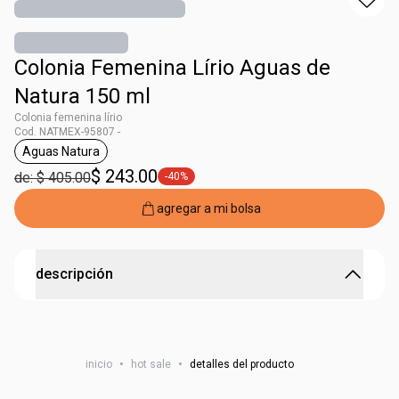
Colonia Femenina Lírio Aguas de
Natura 150 ml
Colonia femenina lírio
Cod. NATMEX-95807 -
Aguas Natura
etiqueta Aguas Natura
$ 243.00
de: $ 405.00
-40%
etiqueta -40%
agregar a mi bolsa
descripción
floral leve lírio lima toronja
Contenido: 150 ml
inicio
•
hot sale
•
detalles del producto