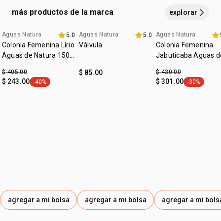
más productos de la marca
explorar
Aguas Natura
Aguas Natura
Aguas Natura
5.0
5.0
outlet
Colonia Femenina Lírio
Válvula
Colonia Femenina
Aguas de Natura 150
Jabuticaba Aguas de
ml
natura 150ml
$ 405.00
$ 85.00
$ 430.00
$ 243.00
$ 301.00
-40%
-30%
etiqueta -40%
etiqueta -3
agregar a mi bolsa
agregar a mi bolsa
agregar a mi bols