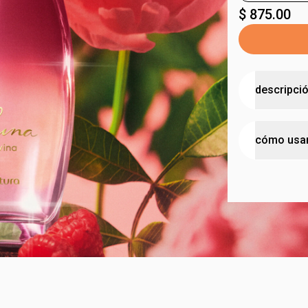
$ 875.00
descripci
Luna Divina 
cómo usa
la mujer.
•
fragancia r
•
combinaci
para una me
rosa
y
péta
en áreas com
•
contiene
p
•
perfumació
diferentes v