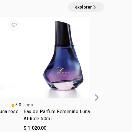
explorar
próximo item
5.0
Luna
5.0
Luna
una rosé
Eau de Parfum Femenino Luna
Eau de Toil
Atitude 50ml
Divina 75 m
$ 1,020.00
$ 875.00