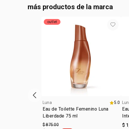
más productos de la marca
outlet
ítem anterior
Luna
5.0
Lun
Eau de Toilette Femenino Luna
Ea
Liberdade 75 ml
In
$ 875.00
$ 1