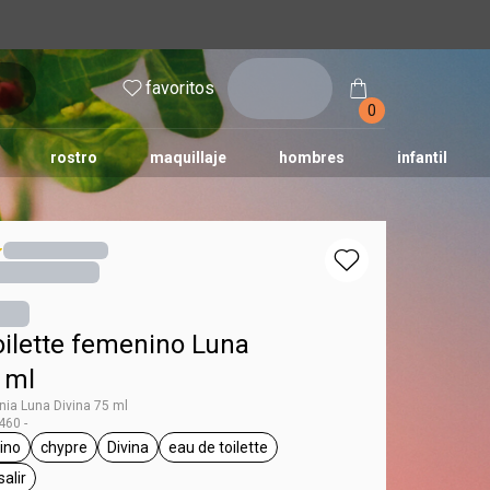
inicia
favoritos
sesión
0
rostro
maquillaje
hombres
infantil
oilette femenino Luna
 ml
ia Luna Divina 75 ml
60 -
ino
chypre
Divina
eau de toilette
na
tiqueta femenino
etiqueta chypre
etiqueta Divina
etiqueta eau de toilette
salir
ta día a día, para salir