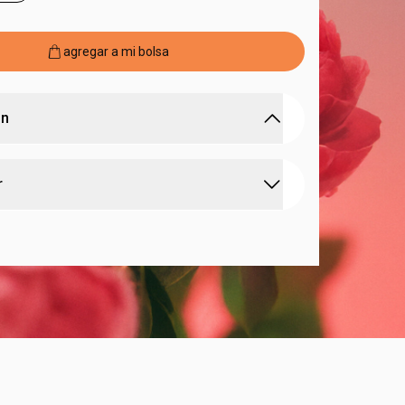
agregar a mi bolsa
ón
exalta la libertad, la versatilidad y el poder de
r
adiante e irresistible
ón de
maderas intensas, frambuesa pimienta
jor perfumación, aplique el desodorante colonia
los de peonía
o muñecas, cuello y detrás de las orejas.
riprioca
, ingrediente de la biodiversidad brasileña
n distintiva para mujeres que abrazan sus
ersiones.