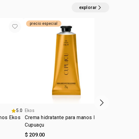
explorar
precio especial
Favoritos
próximo item
5.0
Ekos
5.0
Ekos
anos Ekos
Crema hidratante para manos Ekos
Crema Hidra
Cupuaçu
Maracuyá
$ 209.00
$ 209.00