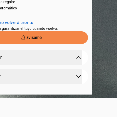
ra regalar
aromático
ro volverá pronto!
n garantizar el tuyo cuando vuelva.
avísame
ón
Ekos: en una sola gota, el bosque.
r
fum que traduce la riqueza de la selva amazónica
que expresa fuerza y poder
romáticas y minerales de la resina del breu.
jor perfumación,
aplica
la fragancia en áreas
as, cuello y detrás de las orejas
.