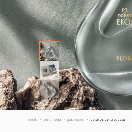
inicio
•
perfumería
•
para quién
•
detalles del producto