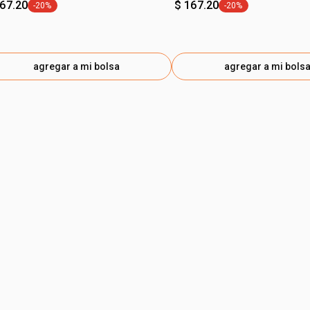
167.20
$ 167.20
-20%
-20%
etiqueta -20%
etiqueta -20%
agregar a mi bolsa
agregar a mi bols