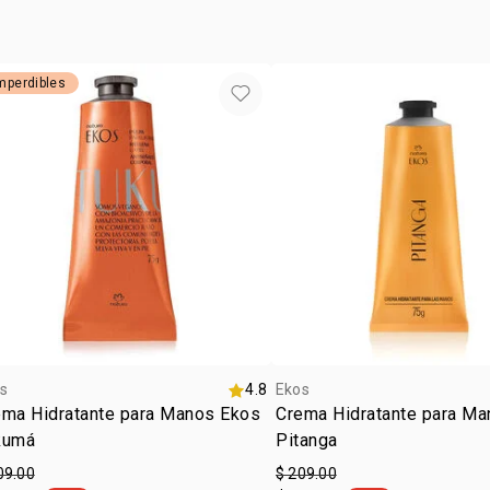
mperdibles
s
4.8
Ekos
ema Hidratante para Manos Ekos
Crema Hidratante para M
kumá
Pitanga
09.00
$ 209.00