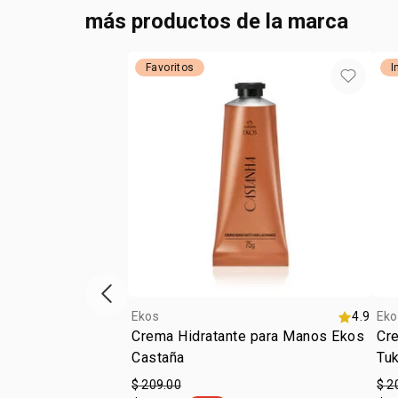
más productos de la marca
Favoritos
I
ítem anterior
Ekos
4.9
Eko
Crema Hidratante para Manos Ekos
Cr
Castaña
Tu
$ 209.00
$ 2