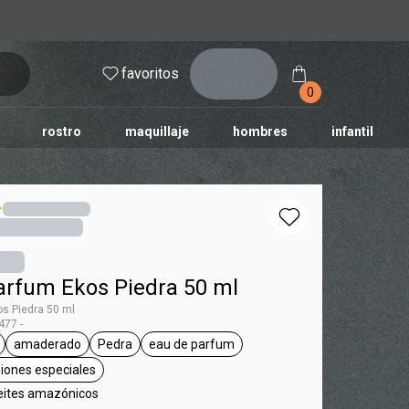
inicia
favoritos
sesión
0
rostro
maquillaje
hombres
infantil
arfum Ekos Piedra 50 ml
s Piedra 50 ml
77 -
amaderado
Pedra
eau de parfum
os
queta unisex
etiqueta amaderado
etiqueta Pedra
etiqueta eau de parfum
asiones especiales
etiqueta para salir, ocasiones especiales
eites amazónicos