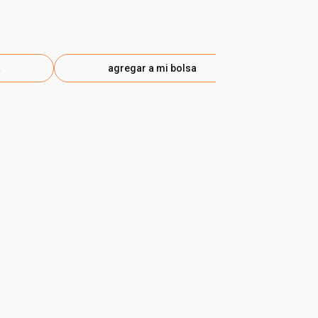
$ 167.20
-20
eti
a
agregar a mi bolsa
ag