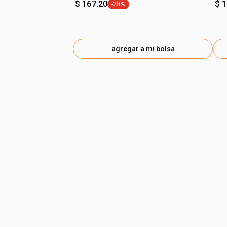
$ 167.20
$ 
-20%
etiqueta -20%
agregar a mi bolsa