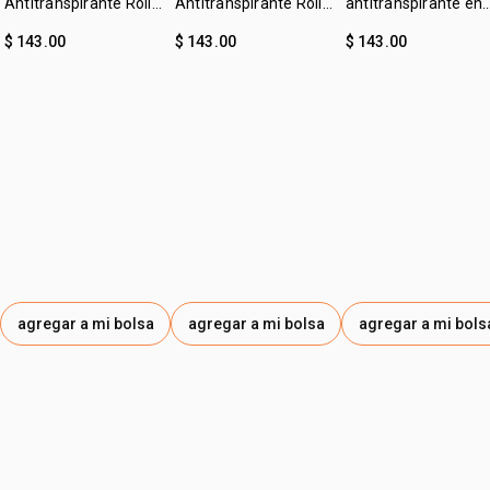
Antitranspirante Roll-
Antitranspirante Roll-
antitranspirante en
on Tododia Piel
on Tododia Hierba
crema leche de
$ 143.00
$ 143.00
$ 143.00
Uniforme
Limón y Menta
algodón Tododia
agregar a mi bolsa
agregar a mi bolsa
agregar a mi bols