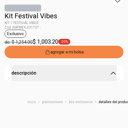
Kit Festival Vibes
KIT 1 FESTIVAL VIBES
Cod. NATMEX-231737 -
Exclusivo
etiqueta Exclusivo
$ 1,003.20
de: $ 1,254.00
-20%
etiqueta -20%
agregar a mi bolsa
descripción
KIT 1 FESTIVAL VIBES
inicio
•
promociones
•
kits exclusivos
•
detalles del produ