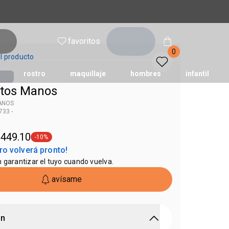
inicia
favoritos
sesión
0
l producto
rostro
maquillaje
hombres
infantil
itos Manos
MANOS
33 -
xclusivo
 449.10
-10%
etiqueta -10%
ro volverá pronto!
n garantizar el tuyo cuando vuelva.
avísame
ón