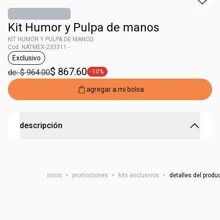
Kit Humor y Pulpa de manos
KIT HUMOR Y PULPA DE MANOS
Cod. NATMEX-233311 -
Exclusivo
etiqueta Exclusivo
$ 867.60
de: $ 964.00
-10%
etiqueta -10%
agregar a mi bolsa
descripción
KIT HUMOR Y PULPA DE MANOS
inicio
•
promociones
•
kits exclusivos
•
detalles del produ