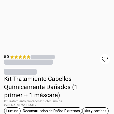
5.0
Kit Tratamiento Cabellos
Quimicamente Dañados (1
primer + 1 máscara)
Kit Tratamiento pro-reconstructor Lumina
Cod. NATMEX-148448 -
Lumina
Reconstrucción de Daños Extremos
kits y combos
etiqueta Lumina
etiqueta Reconstrucción de Daños Ext
etiqueta ki