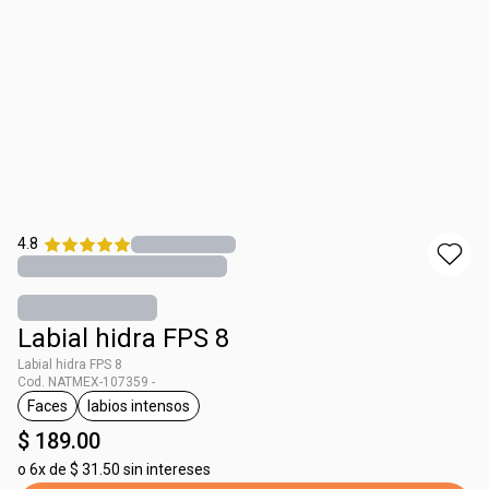
4.8
Labial hidra FPS 8
Labial hidra FPS 8
Cod. NATMEX-107359 -
Faces
labios intensos
etiqueta Faces
etiqueta labios intensos
$ 189.00
o
6x de $ 31.50 sin intereses