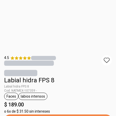
4.5
Labial hidra FPS 8
Labial hidra FPS 8
Cod. NATMEX-107359 -
Faces
labios intensos
etiqueta Faces
etiqueta labios intensos
$ 189.00
o
6x de $ 31.50 sin intereses