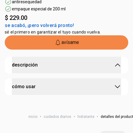
antiresequedad
empaque especial de 200 ml
$ 229.00
se acabó, ¡pero volverá pronto!
sé el primero en garantizar el tuyo cuando vuelva.
avísame
descripción
reduce los signos intensos de resequedad de la piel.
cómo usar
• potente
antirresequedad
con
aceite bruto de castaña
,
rico en
omega 6 y 9
• nutre intensamente, combatiendo los signos intensos de
coloca una pequeña cantidad en las manos y aplica en
resequedad y realimentando la piel
todo el cuerpo, excepto el rostro, masajeando con
• deja la piel restaurada, nutrida y más
resistente a la
inicio
•
cuidados diarios
•
hidratante
•
detalles del produc
movimientos suaves.
resequedad
• posee textura cremosa y aterciopelada.