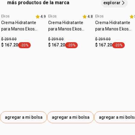
más productos de la marca
explorar
Ekos
Ekos
Ekos
4.9
4.8
Favoritos
Imperdibles
Crema Hidratante
Crema Hidratante
Crema Hidratante
para Manos Ekos
para Manos Ekos
para Manos Ekos
Castaña
Tukumá
Pitanga
$ 209.00
$ 209.00
$ 209.00
$ 167.20
$ 167.20
$ 167.20
-20%
-20%
-20%
etiqueta -20%
etiqueta -20%
etiqueta -2
agregar a mi bolsa
agregar a mi bolsa
agregar a mi bols