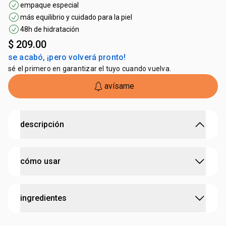
empaque especial
más equilibrio y cuidado para la piel
48h de hidratación
$ 209.00
se acabó, ¡pero volverá pronto!
sé el primero en garantizar el tuyo cuando vuelva.
avísame
descripción
nutre la piel, uñas y cutículas
cómo usar
• producto exclusivo por este ciclo
• potente crema hidratante para manos y brazos que
combate los signos intensos de la resequedad
aplica la pulpa hidratante en las manos y masajea desde
• nutre intensamente, reabasteciendo la piel y
ingredientes
los dedos hacia la muñeca hasta su total absorción.
fortaleciendo las uñas
• textura ligera
• edición especial de 20 años de Natura en México