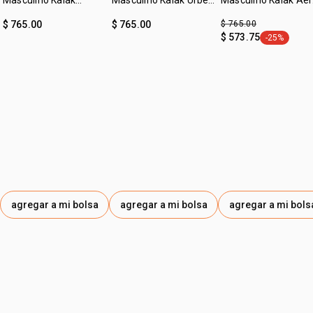
Masculino Kaiak
Masculino Kaiak Urbe
Masculino Kaiak Ae
contiene
Oceano 100ml
100ml
100 ml
1 eau de toilette masculino 100 ml
$ 765.00
$ 765.00
$ 765.00
$ 573.75
1 hidratante 75 g
-25%
etiqueta -2
1 bolsa de regalo
agregar a mi bolsa
agregar a mi bolsa
agregar a mi bols