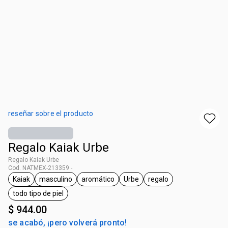
reseñar sobre el producto
Regalo Kaiak Urbe
Regalo Kaiak Urbe
Cod. NATMEX-213359 -
Kaiak
masculino
aromático
Urbe
regalo
etiqueta Kaiak
etiqueta masculino
etiqueta aromático
etiqueta Urbe
etiqueta regalo
todo tipo de piel
etiqueta todo tipo de piel
$ 944.00
se acabó, ¡pero volverá pronto!