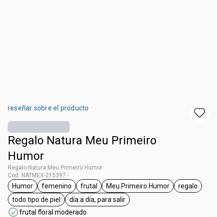
reseñar sobre el producto
Regalo Natura Meu Primeiro
Humor
Regalo Natura Meu Primeiro Humor
Cod. NATMEX-215397 -
Humor
femenino
frutal
Meu Primeiro Humor
regalo
etiqueta Humor
etiqueta femenino
etiqueta frutal
etiqueta Meu Primeiro H
etiqueta 
todo tipo de piel
día a día, para salir
etiqueta todo tipo de piel
etiqueta día a día, para salir
frutal floral moderado