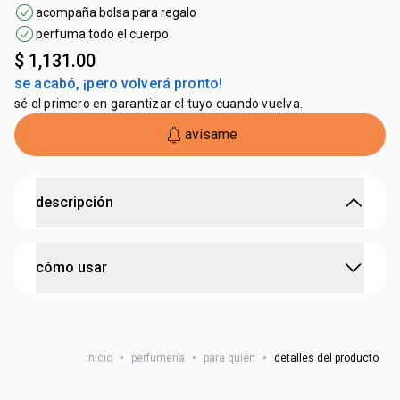
acompaña bolsa para regalo
perfuma todo el cuerpo
$ 1,131.00
se acabó, ¡pero volverá pronto!
sé el primero en garantizar el tuyo cuando vuelva.
avísame
descripción
un regalo lleno de frescura y cuidado.
cómo usar
•
perfumación
envolvente y delicada
, perfecta para el día
a día
•
un encuentro entre
notas cítricas
y un cóctel de
frutas
paso 1
vibrantes
, que contrastan con un irresistible
frozen de
esparce el gel de baño sobre la piel mojada con
pera
movimientos circulares, excepto en el rostro. enjuaga a
inicio
•
perfumería
•
para quién
•
detalles del producto
•
fragancia irreverente, enriquecida con
priprioca
,
continuación.
ingrediente de la biodiversidad brasileña
•
gel de baño que limpia y perfuma la piel, con partículas