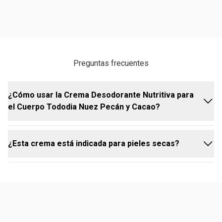
Preguntas frecuentes
¿Cómo usar la Crema Desodorante Nutritiva para
el Cuerpo Tododia Nuez Pecán y Cacao?
¿Esta crema está indicada para pieles secas?
Aplica la crema en todo el cuerpo, preferentemente
después de la ducha, y masajea hasta su completa
absorción. Vuelve a aplicar siempre que sientas
necesidad de hidratación extra.
Sí, la crema fue formulada especialmente para
ofrecer nutrición intensa y duradera, siendo ideal
para pieles secas y deshidratadas.