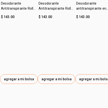
Desodorante
Desodorante
Desodorante
Antitranspirante Roll-
Antitranspirante Roll-
antitranspirante en
on Tododia Piel
on Tododia Hierba
crema leche de
$ 143.00
$ 143.00
$ 143.00
Uniforme
Limón y Menta
algodón Tododia
agregar a mi bolsa
agregar a mi bolsa
agregar a mi bols