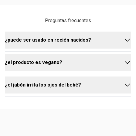
Preguntas frecuentes
¿puede ser usado en recién nacidos?
¿el producto es vegano?
Sí, la fórmula es 100 % segura y puede ser utilizada
desde el primer día de vida del bebé.
¿el jabón irrita los ojos del bebé?
sí, este producto tiene una fórmula vegana,
elaborada con ingredientes de origen natural.
no, el producto fue desarrollado para no irritar los
ojos del bebé durante el baño.