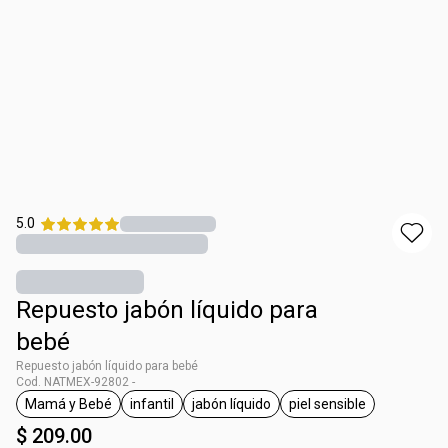
5.0
Repuesto jabón líquido para
bebé
Repuesto jabón líquido para bebé
Cod. NATMEX-92802 -
Mamá y Bebé
infantil
jabón líquido
piel sensible
etiqueta Mamá y Bebé
etiqueta infantil
etiqueta jabón líquido
etiqueta piel sensib
$ 209.00