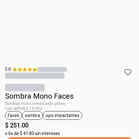
5.0
Sombra Mono Faces
Sombras mono metalizadas yellow
Cod. NATMEX-137954 -
Faces
sombra
ojos impactantes
etiqueta Faces
etiqueta sombra
etiqueta ojos impactantes
$ 251.00
o
6x de $ 41.83 sin intereses