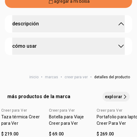
agregar a mi bolsa
descripción
practicidad para guardar tus tarjetas y facilitar tu
cómo usar
rutina.
•
ideal para guardar tarjetas en la parte trasera del celular
•
se adhiere fácilmente gracias a su adhesivo
úsalo en el día a día para llevar tarjetas esenciales con
•
cuenta con soporte integrado para apoyar el celular
más practicidad y mantener el celular siempre a mano
•
medidas: 6,5 x 0,5 x 9 cm
inicio
•
marcas
•
creer para ver
•
detalles del producto
•
material: 100% poliuretano
más productos de la marca
explorar
Creer para Ver
Creer para Ver
Creer para Ver
Taza térmica Creer
Botella para Viaje
Portafolio para lapt
para Ver
Creer para Ver
Creer Para Ver
$ 219.00
$ 69.00
$ 269.00