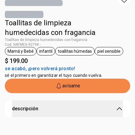
Toallitas de limpieza
humedecidas con fragancia
Toallitas de limpieza humedecidas con fragancia
Cod. NATMEX-92798 -
Mamá y Bebé
infantil
toallitas húmedas
piel sensible
etiqueta Mamá y Bebé
etiqueta infantil
etiqueta toallitas húmedas
etiqueta piel 
$ 199.00
se acabó, ¡pero volverá pronto!
sé el primero en garantizar el tuyo cuando vuelva.
avísame
descripción
Puede ser usado desde el primer día de vida. Hidrata la
delicada piel del bebe. Limpieza suave. Mas remoción de