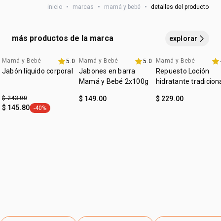
residuos. No contiene sulfatos, parabenos, siliconas,
inicio
•
marcas
•
mamá y bebé
•
detalles del producto
colorantes, alcohol etílico
más productos de la marca
explorar
Mamá y Bebé
Mamá y Bebé
Mamá y Bebé
5.0
5.0
outlet
Favoritos
precio especial
Jabón líquido corporal
Jabones en barra
Repuesto Loción
Mamá y Bebé 2x100g
hidratante tradicion
Mamá y Bebé
$ 243.00
$ 149.00
$ 229.00
$ 145.80
-40%
etiqueta -40%