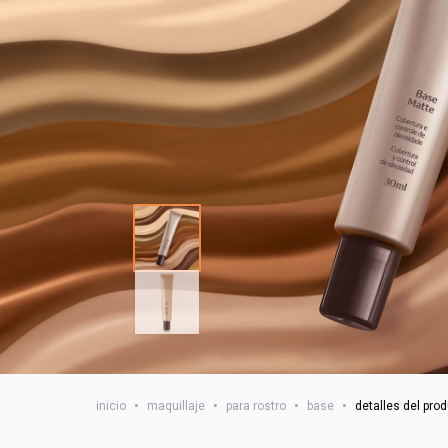
inicio
•
maquillaje
•
para rostro
•
base
•
detalles del pro