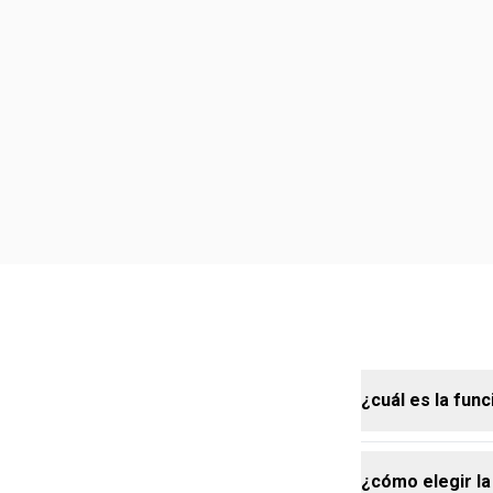
¿cuál es la func
¿cómo elegir la
la base es la 