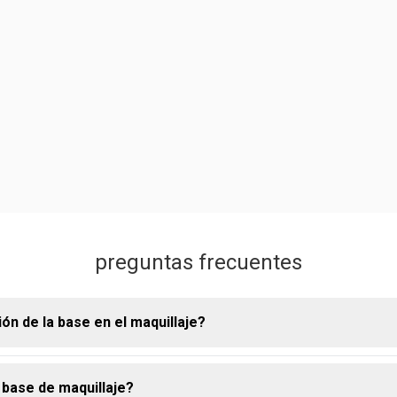
preguntas frecuentes
ión de la base en el maquillaje?
 base de maquillaje?
base de todo el maquillaje. en esta etapa, sirve para unificar el to