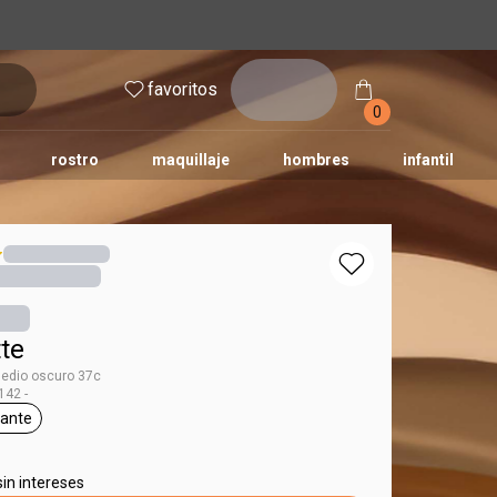
inicia
favoritos
sesión
0
rostro
maquillaje
hombres
infantil
te
edio oscuro 37c
42 -
iante
tiqueta piel radiante
sin intereses