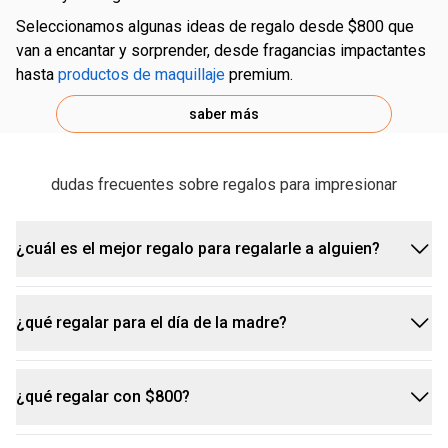
seleccionamos algunas ideas de regalo desde $800 que
van a encantar y sorprender, desde fragancias impactantes
hasta
productos de maquillaje
premium.
saber más
dudas frecuentes sobre regalos para impresionar
¿cuál es el mejor regalo para regalarle a alguien?
¿qué regalar para el día de la madre?
el mejor regalo para impresionar es aquel que
combina con la personalidad y los gustos de la
persona. aquí encuentras una variedad de opciones
¿qué regalar con $800?
para el día de la madre, un regalo que demuestre
que van desde perfumes impactantes hasta kits de
cariño y cuidado es siempre especial. considera los
cuidados diarios. piensa en lo que le gusta a la