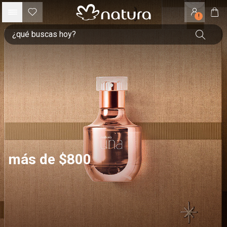
!
más de $800