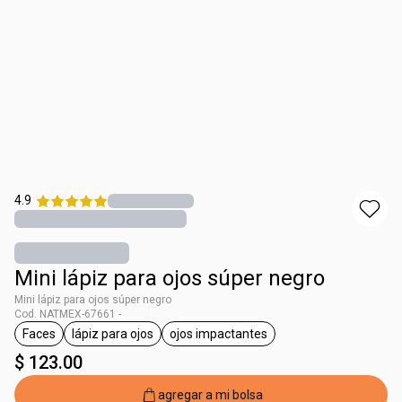
4.9
Mini lápiz para ojos súper negro
Mini lápiz para ojos súper negro
Cod. NATMEX-67661 -
Faces
lápiz para ojos
ojos impactantes
etiqueta Faces
etiqueta lápiz para ojos
etiqueta ojos impactantes
$ 123.00
agregar a mi bolsa