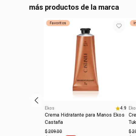
más productos de la marca
Favoritos
I
ítem anterior
Ekos
4.9
Eko
Crema Hidratante para Manos Ekos
Cr
Castaña
Tu
$ 209.00
$ 2