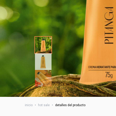
inicio
•
hot sale
•
detalles del producto