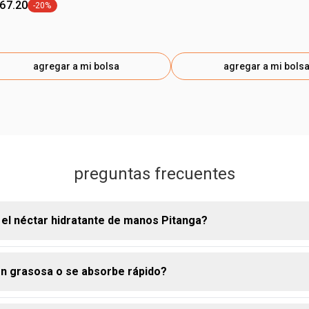
167.20
-20%
etiqueta -20%
agregar a mi bolsa
agregar a mi bols
preguntas frecuentes
 el néctar hidratante de manos Pitanga?
ón grasosa o se absorbe rápido?
atante para manos Pitanga está formulada para hidratar profunda
iel y protegerla de la resequedad causada por factores externos.