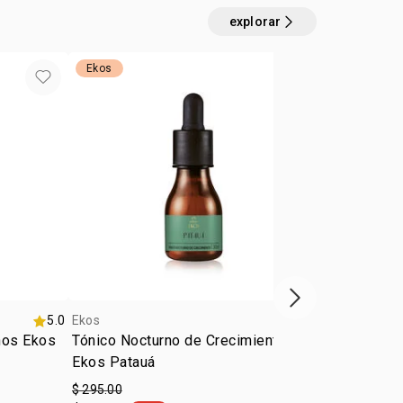
explorar
Ekos
outlet
próximo item
5.0
Ekos
5.0
Ekos
nos Ekos
Tónico Nocturno de Crecimiento
Caja de jabo
Ekos Patauá
vegetal: mar
açaí
$ 295.00
$ 320.00