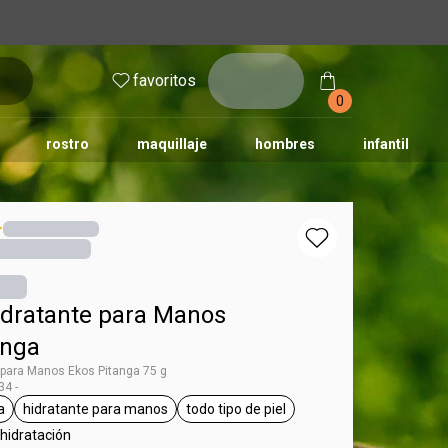
inicia
favoritos
sesión
0
rostro
maquillaje
hombres
infantil
dratante para Manos
anga
 para Manos Ekos Pitanga 75 g
4 -
a
hidratante para manos
todo tipo de piel
os
queta Pitanga
etiqueta hidratante para manos
etiqueta todo tipo de piel
 hidratación