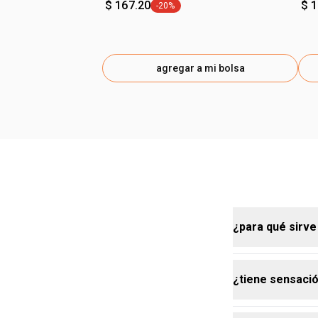
$ 167.20
$ 
-20%
etiqueta -20%
agregar a mi bolsa
¿para qué sirve
¿tiene sensaci
la crema hidr
suavizar la p