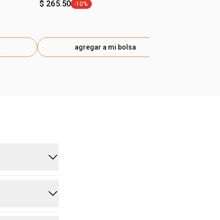
$ 265.50
$ 192.00
-10%
-40
etiqueta -10%
eti
a
agregar a mi bolsa
ag
mente,