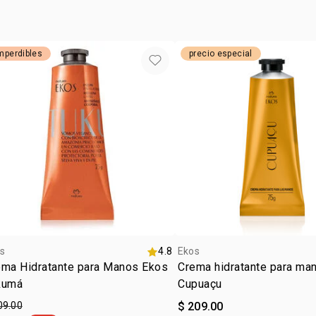
mperdibles
precio especial
s
4.8
Ekos
ema Hidratante para Manos Ekos
Crema hidratante para ma
kumá
Cupuaçu
09.00
$ 209.00