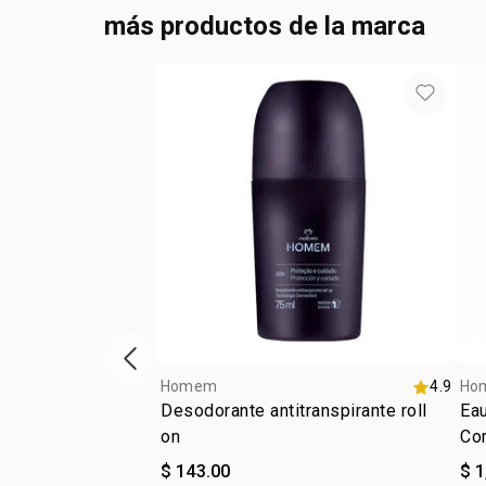
más productos de la marca
ítem anterior
Homem
4.9
Ho
Desodorante antitranspirante roll
Ea
on
Co
$ 143.00
$ 1