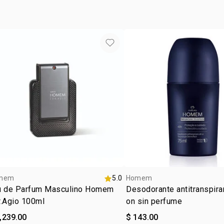
CUMARINA, 
BENZILA, G
mem
5.0
Homem
u de Parfum Masculino Homem
Desodorante antitranspiran
r.Agio 100ml
on sin perfume
,239.00
$ 143.00