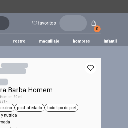
inicia
favoritos
sesión
0
rostro
maquillaje
hombres
infantil
ara Barba Homem
a Homem 30 ml
31 -
culino
post-afeitado
todo tipo de piel
 Homem
etiqueta masculino
etiqueta post-afeitado
etiqueta todo tipo de piel
 y nutrida
umada