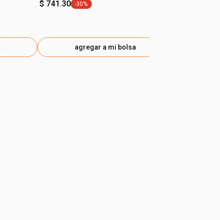
$ 741.30
-30%
etiqueta -30%
a
agregar a mi bolsa
ag